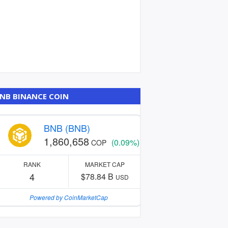
NB BINANCE COIN
BNB (BNB)
1,860,658
(0.09%)
COP
RANK
MARKET CAP
4
$78.84 B
USD
Powered by CoinMarketCap