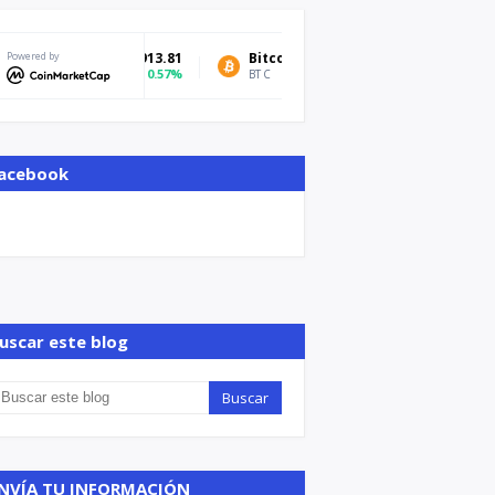
Powered by
Bitcoin
$64,846.94
Tether USDt
0.85%
BTC
USDT
acebook
uscar este blog
NVÍA TU INFORMACIÓN