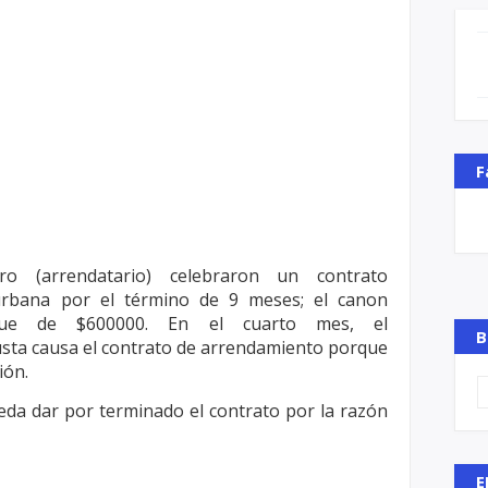
F
ro (arrendatario) celebraron un contrato
urbana por el término de 9 meses; el canon
fue de $600000. En el cuarto mes, el
B
 justa causa el contrato de arrendamiento porque
ión.
eda dar por terminado el contrato por la
razón
E