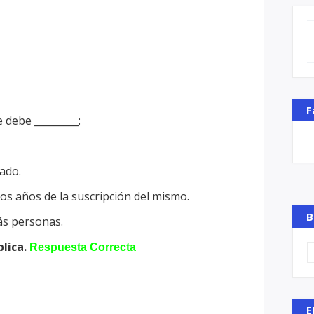
F
 debe _________:
iado.
s años de la suscripción del mismo.
B
ás personas.
blica.
Respuesta Correcta
E