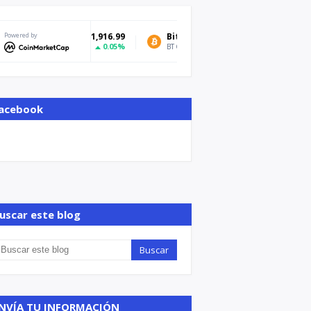
Powered by
Bitcoin
$64,803.71
Tether USD
-0.25%
BTC
USDT
acebook
uscar este blog
NVÍA TU INFORMACIÓN