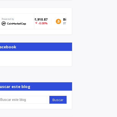
Powered by
Bitcoin
$64,629.22
Tether US
-0.3%
BTC
USDT
acebook
uscar este blog