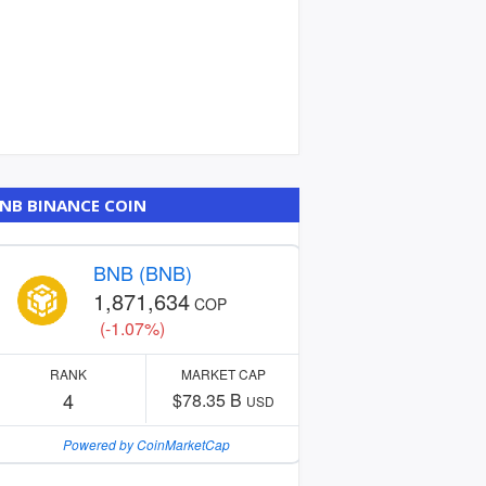
NB BINANCE COIN
BNB (BNB)
1,871,634
COP
(-1.07%)
RANK
MARKET CAP
4
$78.35 B
USD
Powered by CoinMarketCap