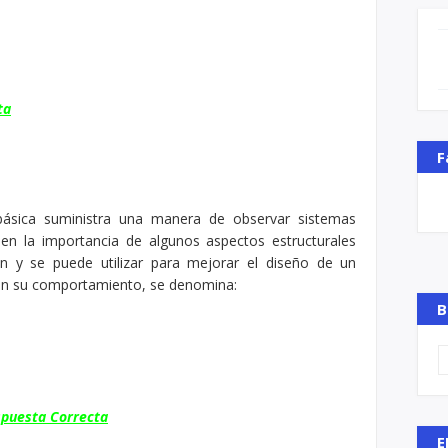
oin
$64,958.46
Tether USDt
$0.999407
Ethe
1.19%
0.03%
USDT
ETH
ta
F
ásica suministra una manera de observar sistemas
en la importancia de algunos aspectos estructurales
ón y se puede utilizar para mejorar el diseño de un
ión su comportamiento, se denomina:
B
puesta Correcta
E