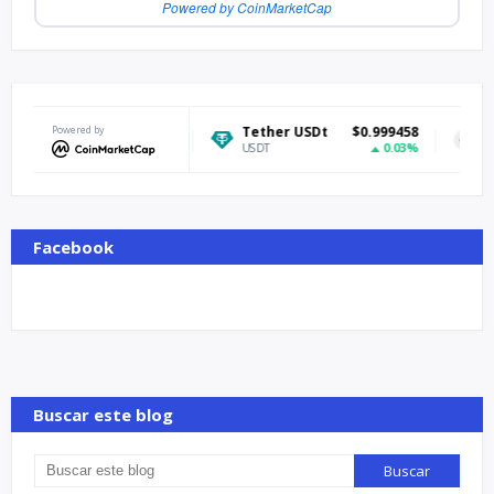
Powered by CoinMarketCap
$64,848.78
Powered by
Tether USDt
$0.999458
Ethereum
1.01%
0.03%
USDT
ETH
Facebook
Buscar este blog