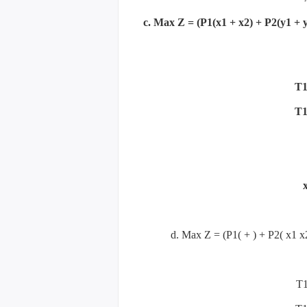
c. Max Z = (P1(x1 + x2) + P2(y1 + 
T1
T1
d. Max Z = (P1( + ) + P2( x1 
T1