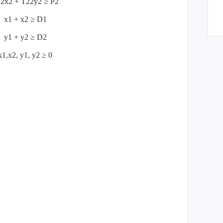
2x2 + T22y2 ≥ P2
x1 + x2 ≥ D1
y1 + y2 ≥ D2
x1,x2, y1, y2 ≥ 0