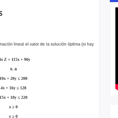
S
ación lineal el valor de la solución óptima (si hay
in
Z = 115x + 90y
s. a
10x + 20y ≤ 200
4x + 16y ≤ 128
15x + 10y ≤ 220
x ≥ 0
y ≥ 0