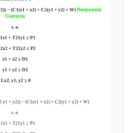
y2)) − (C1(x1 + x2) + C2(y1 + y2) + W)
Respuesta
Correcta
s. a.
1x1 + T21y1 ≤ P1
2x2 + T22y2 ≤ P2
x1 + x2 ≥ D1
y1 + y2 ≥ D2
x1,x2, y1, y2 ≥ 0
x2 y1 + y2)) − (C1(x1 + x2) + C2(y1 + y2) + W)
s. a.
1x1 + T21y1 ≥ P1