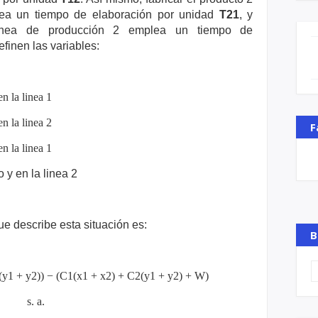
lea un tiempo de elaboración por
unidad
T21
, y
línea de producción 2 emplea un tiempo de
definen las variables:
oin
$64,262.78
Tether USDt
$0.999196
Ethe
-0.75%
0.02%
USDT
ETH
n la linea 1
n la linea 2
F
n la linea 1
 y en la linea 2
e describe esta situación es:
B
(y1 + y2)) − (C1(x1 + x2) + C2(y1 + y2) + W)
s. a.