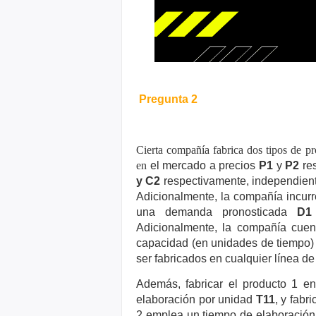
Pregunta 2
Cierta compañía fabrica dos tipos de 
en
el mercado a precios
P1
y
P2
res
y C2
respectivamente, independiente
Adicionalmente, la
compañía incurr
una demanda pronosticada
D1
Adicionalmente, la compañía cue
capacidad (en unidades de tiempo)
ser fabricados en cualquier línea d
Además, fabricar el producto 1
en
elaboración por unidad
T11
, y fabr
2 emplea un tiempo de elaboració