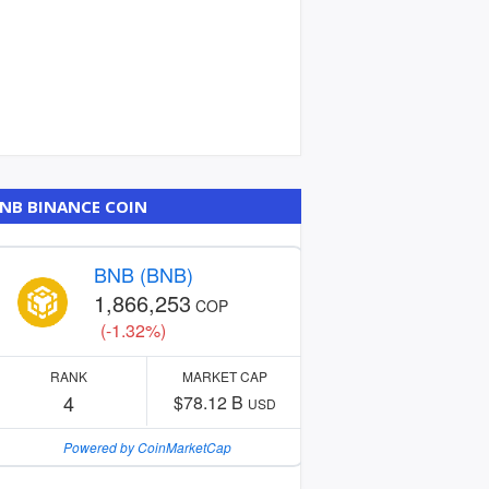
NB BINANCE COIN
BNB (BNB)
1,866,253
COP
(-1.32%)
RANK
MARKET CAP
4
$78.12 B
USD
Powered by CoinMarketCap