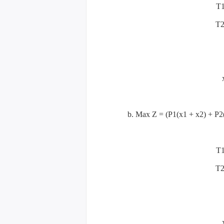
T1
T2
b. Max Z = (P1(x1 + x2) + P2
T1
T2