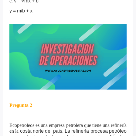
c. y =
√
mx + b
y = m/b + x
Pregunta 2
Ecopetroleos es una empresa petrolera que tiene una refinería
en la
costa norte del país. La refinería procesa petróleo