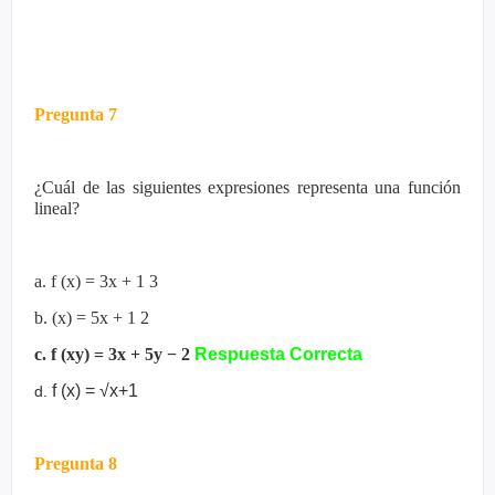
Pregunta 7
¿Cuál de las siguientes expresiones representa una función
lineal?
a. f (x) = 3x + 1 3
b. (x) = 5x + 1 2
c. f (xy) = 3x + 5y − 2
Respuesta Correcta
f (x) = √x+1
d.
Pregunta 8