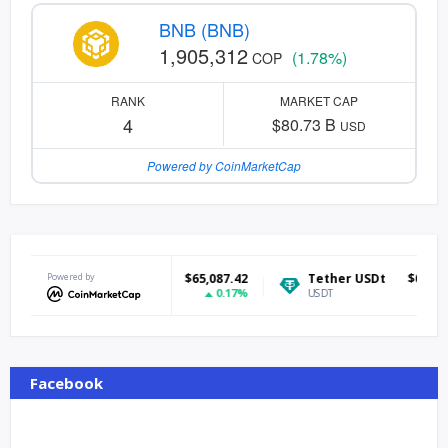
BNB (BNB)
1,905,312
(1.78%)
COP
RANK
MARKET CAP
4
$80.73 B
USD
Powered by CoinMarketCap
itcoin
Powered by
$65,087.42
Tether USDt
$0.999097
Et
0.17%
-0.03%
TC
USDT
ET
Facebook