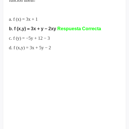
función lineal?
a. f (x) = 3x + 1
b. f (x,y) = 3x + y − 2xy
Respuesta Correcta
c. f (y) = −5y + 12 − 3
d. f (x,y) = 3x + 5y − 2