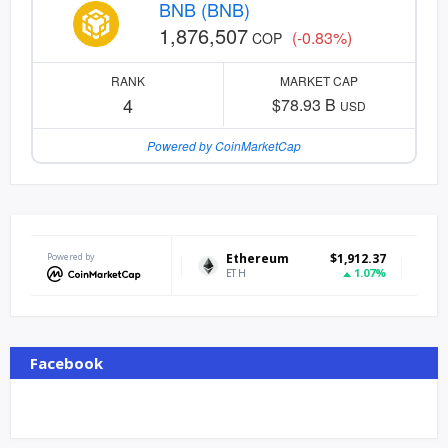
BNB (BNB)
1,876,507
(-0.83%)
COP
RANK
MARKET CAP
4
$78.93 B
USD
Powered by CoinMarketCap
USDt
$0.999029
Powered by
Ethereum
$1,912.37
Bitcoin
0%
1.07%
ETH
BTC
Facebook