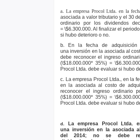
a. La empresa Procol Ltda. en la fec
asociada a valor tributario y el 30
ordinario por los dividendos d
=
\$6.300.000. Al finalizar el perio
si hubo deterioro o no.
b. En la fecha de adquisición
una
inversión en la asociada al cos
debe reconocer el ingreso ordinar
(\$18.000.000* 35%) =
\$6.300.00
Procol Ltda.
debe evaluar si hubo de
c. La empresa Procol Ltda., en la 
en la asociada al costo de adqu
reconocer el ingreso ordinario 
(\$18.000.000* 35%) =
\$6.300.00
Procol Ltda.
debe evaluar si hubo de
La empresa Procol Ltda. e
d.
una
inversión en la asociada a
del
2014; no se debe rec