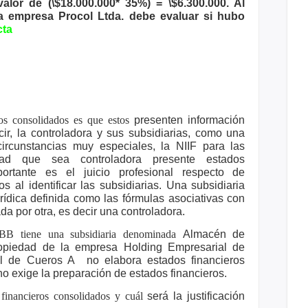
alor de (\$18.000.000* 35%) =
\$6.300.000. Al
 la empresa Procol Ltda.
debe evaluar si hubo
cta
eros consolidados es que estos
presenten información
cir, la
controladora y sus subsidiarias, como una
ircunstancias muy especiales, la NIIF para las
dad que sea controladora presente estados
ortante es el juicio profesional respecto de
s al identificar las subsidiarias. Una
subsidiaria
rídica definida como las
fórmulas asociativas con
da por otra,
es decir una controladora.
BB tiene una subsidiaria denominada
Almacén de
ropiedad de la empresa
Holding Empresarial de
ial de Cueros A
no elabora estados financieros
 no
exige la preparación de estados financieros.
 financieros consolidados y cuál
será la justificación