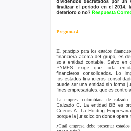
dividendos
decretados por un v
finalizar el periodo en el 2014,
deterioro o no?
Respuesta Corre
Pregunta 4
El principio para los estados financi
financiera acerca del grupo, es de
sola entidad contable. Salvo
en c
PYMES exige que
toda enti
financieros
consolidados. Lo imp
los
estados financieros consolidado
puede ser una entidad sin forma ju
fines empresariales, que es controla
La empresa colombiana de calzado 
Calzado C. La entidad BB es p
Cueros A. La Holding Empresar
porque la jurisdicción donde opera
¿Cuál empresa debe presentar estados