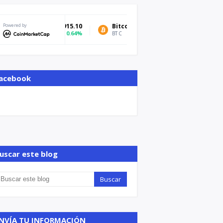
Powered by
Bitcoin
$64,967.99
Tether USDt
1.11%
BTC
USDT
acebook
uscar este blog
NVÍA TU INFORMACIÓN