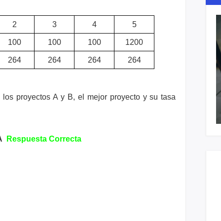
2
3
4
5
100
100
100
1200
264
264
264
264
 los proyectos A y B, el mejor
proyecto y su tasa
EA
Respuesta Correcta