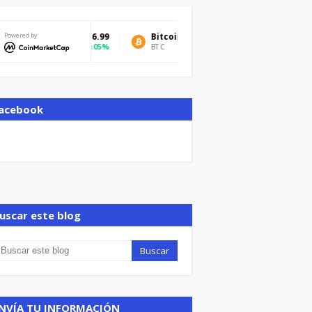
Powered by
Bitcoin
$64,803.71
Tether USDt
-0.25%
BTC
USDT
acebook
uscar este blog
NVÍA TU INFORMACIÓN