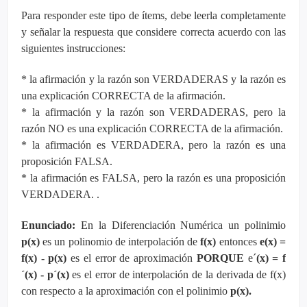
Para responder este tipo de ítems, debe leerla completamente
y señalar la respuesta que considere correcta acuerdo con las
siguientes instrucciones:
* la afirmación y la razón son VERDADERAS y la razón es
una explicación CORRECTA de la afirmación.
* la afirmación y la razón son VERDADERAS, pero la
razón NO es una explicación CORRECTA de la afirmación.
* la afirmación es VERDADERA, pero la razón es una
proposición FALSA.
* la afirmación es FALSA, pero la razón es una proposición
VERDADERA. .
Enunciado:
En la Diferenciación Numérica un polinimio
p(x)
es un polinomio de interpolación de
f(x)
entonces
e(x) =
f(x) - p(x)
es el error de aproximación
PORQUE
e´
(x) = f
´(x) - p´(x)
es el error de interpolación de la derivada de f(x)
con respecto a la aproximación con el polinimio
p(x).