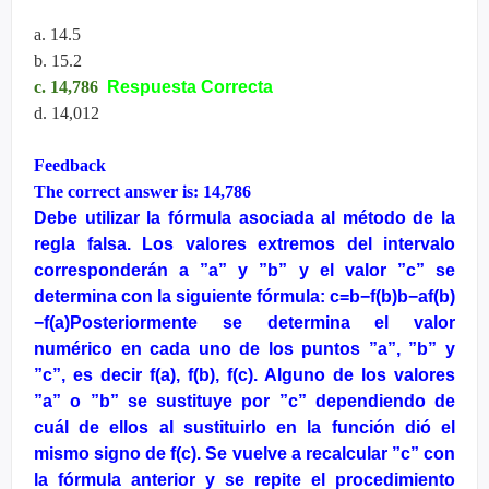
a. 14.5
b. 15.2
c. 14,786
Respuesta Correcta
d. 14,012
Feedback
The correct answer is: 14,786
Debe utilizar la fórmula asociada al método de la
regla falsa. Los valores extremos del intervalo
corresponderán a ”a” y ”b” y el valor ”c” se
determina con la siguiente fórmula: c=b−f(b)b−af(b)
−f(a)Posteriormente se determina el valor
numérico en cada uno de los puntos ”a”, ”b” y
”c”, es decir f(a), f(b), f(c). Alguno de los valores
”a” o ”b” se sustituye por ”c” dependiendo de
cuál de ellos al sustituirlo en la función dió el
mismo signo de f(c). Se vuelve a recalcular ”c” con
la fórmula anterior y se repite el procedimiento