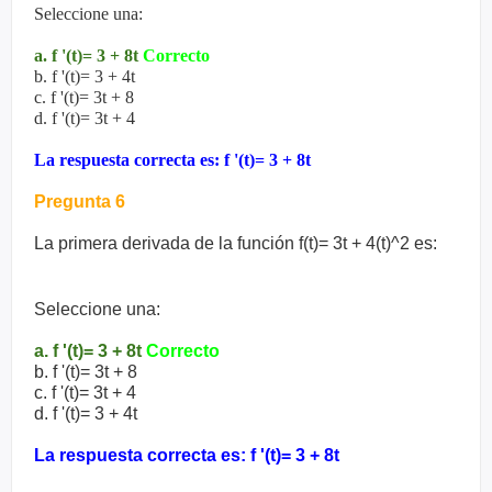
Seleccione una:
a. f '(t)= 3 + 8t
Correcto
b. f '(t)= 3 + 4t
c. f '(t)= 3t + 8
d. f '(t)= 3t + 4
La respuesta correcta es: f '(t)= 3 + 8t
Pregunta 6
La primera derivada de la función f(t)= 3t + 4(t)^2 es:
Seleccione una:
a. f '(t)= 3 + 8t
Correcto
b. f '(t)= 3t + 8
c. f '(t)= 3t + 4
d. f '(t)= 3 + 4t
La respuesta correcta es: f '(t)= 3 + 8t