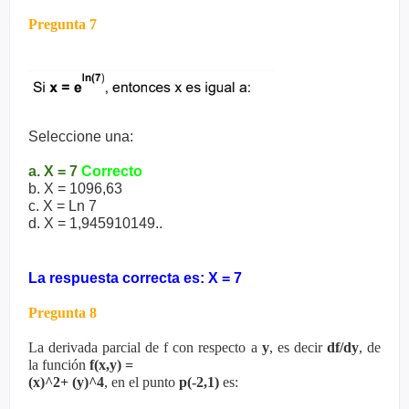
Pregunta 7
Seleccione una:
a. X = 7
Correcto
b. X = 1096,63
c. X = Ln 7
d. X = 1,945910149..
La respuesta correcta es: X = 7
Pregunta 8
La derivada parcial de f con respecto a
y
, es decir
df/dy
, de
la función
f(x,y) =
(x)^2+ (y)^4
, en el punto
p(-2,1)
es: