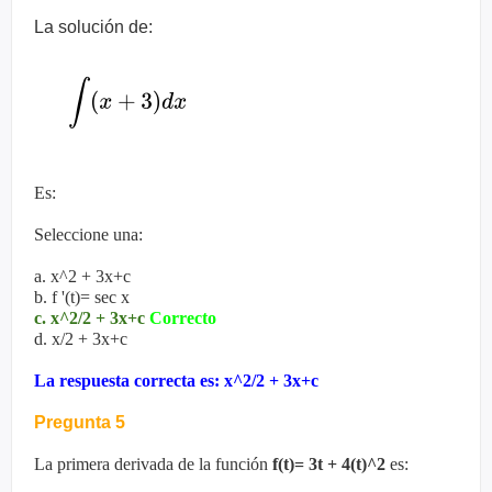
La solución de:
Es:
Seleccione una:
a. x^2 + 3x+c
b. f '(t)= sec x
c. x^2/2 + 3x+c
Correcto
d. x/2 + 3x+c
La respuesta correcta es: x^2/2 + 3x+c
Pregunta 5
La primera derivada de la función
f(t)= 3t + 4(t)^2
es: