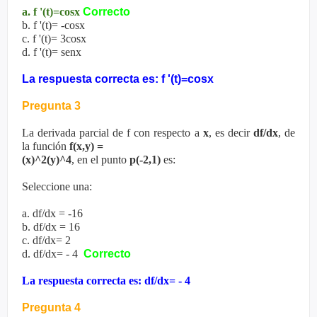
a. f '(t)=cosx
Correcto
b. f '(t)= -cosx
c. f '(t)= 3cosx
d. f '(t)= senx
La respuesta correcta es: f '(t)=cosx
Pregunta 3
La derivada parcial de f con respecto a
x
, es decir
df/dx
, de
la función
f(x,y) =
(x)^2(y)^4
, en el punto
p(-2,1)
es:
Seleccione una:
a. df/dx = -16
b. df/dx = 16
c. df/dx= 2
d. df/dx= - 4
Correcto
La respuesta correcta es: df/dx= - 4
Pregunta 4