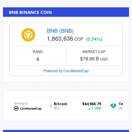
BNB BINANCE COIN
BNB (BNB)
1,863,636
(0.34%)
COP
RANK
MARKET CAP
4
$78.96 B
USD
Powered by CoinMarketCap
Powered by
Bitcoin
$64,966.79
Tether USDt
1.16%
BTC
USDT