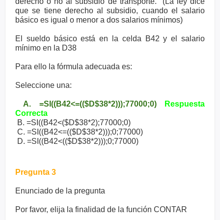
derecho o no al subsidio de transporte. (La ley dice
que se tiene derecho al subsidio, cuando el salario
básico es igual o menor a dos salarios mínimos)
El sueldo básico está en la celda B42 y el salario
mínimo en la D38
Para ello la fórmula adecuada es:
Seleccione una:
A. =SI((B42<=(($D$38*2)));77000;0)
Respuesta
Correcta
B. =SI((B42<($D$38*2);77000;0)
C. =SI((B42<=(($D$38*2)));0;77000)
D. =SI((B42<(($D$38*2)));0;77000)
Pregunta 3
Enunciado de la pregunta
Por favor, elija la finalidad de la función CONTAR