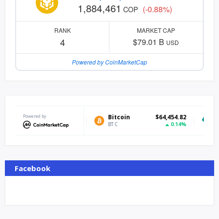
1,884,461
(-0.88%)
COP
RANK
MARKET CAP
4
$79.01 B
USD
Powered by CoinMarketCap
Powered by
Bitcoin
$64,454.82
Tether US
0.14%
BTC
USDT
Facebook