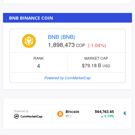
BNB BINANCE COIN
BNB (BNB)
1,898,473
(-1.04%)
COP
RANK
MARKET CAP
4
$79.18 B
USD
Powered by CoinMarketCap
Powered by
Bitcoin
$64,763.65
Tether US
0.74%
BTC
USDT