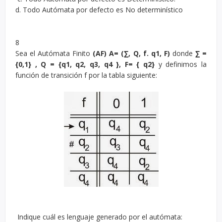
d. Todo Autómata por defecto es No determinístico
8
Sea el Autómata Finito
(AF) A= (∑, Q, f. q1, F)
donde
∑ =
{0,1} , Q = {q1, q2, q3, q4 }, F= { q2}
y definimos la
función de transición f por la tabla siguiente:
Indique cuál es lenguaje generado por el autómata: