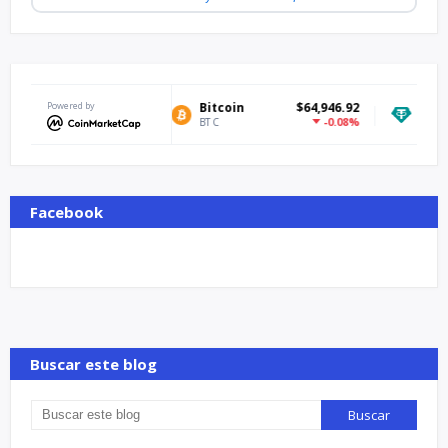
Powered by
Bitcoin
$64,946.92
Tether USDt
-0.08%
BTC
USDT
Facebook
Buscar este blog