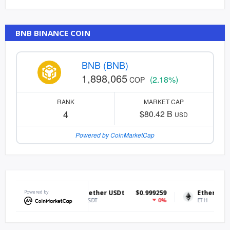
BNB BINANCE COIN
BNB (BNB)
1,898,065
(2.18%)
COP
RANK
MARKET CAP
4
$80.42 B
USD
Powered by CoinMarketCap
7.18
Powered by
Tether USDt
$0.999259
Ethereum
$1,919
.52%
0%
0.
USDT
ETH