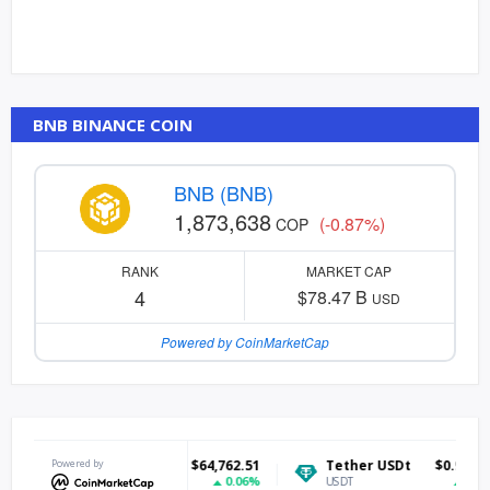
BNB BINANCE COIN
BNB (BNB)
1,873,638
(-0.87%)
COP
RANK
MARKET CAP
4
$78.47 B
USD
Powered by CoinMarketCap
tcoin
Powered by
$64,762.51
Tether USDt
$0.999241
Et
0.06%
0.04%
C
USDT
ETH