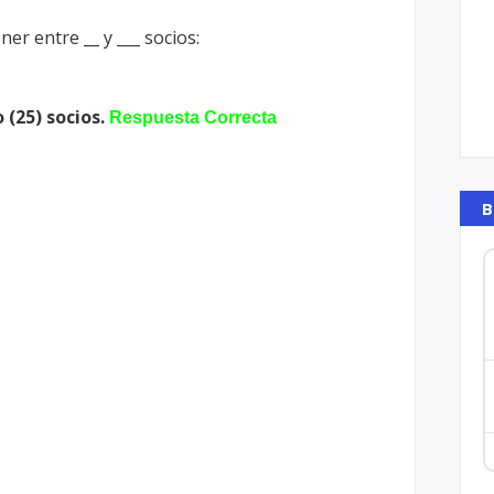
er entre __ y ___ socios:
 (25) socios.
Respuesta Correcta
B