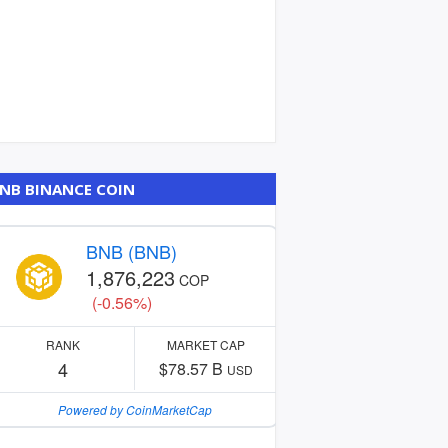
NB BINANCE COIN
BNB (BNB)
1,876,223
COP
(-0.56%)
RANK
MARKET CAP
4
$78.57 B
USD
Powered by CoinMarketCap