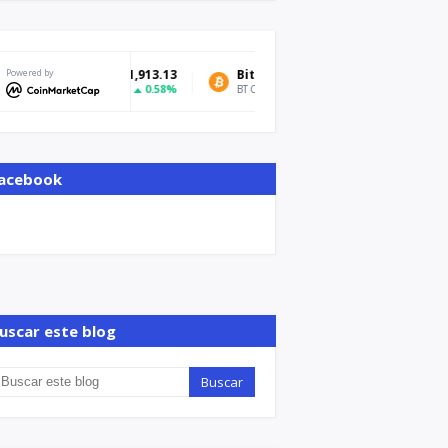
Powered by
Bitcoin
$64,840.21
Tether USD
0.44%
BTC
USDT
acebook
uscar este blog