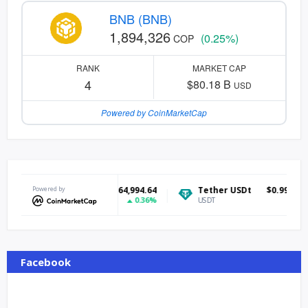
BNB (BNB)
1,894,326
(0.25%)
COP
RANK
MARKET CAP
4
$80.18 B
USD
Powered by CoinMarketCap
itcoin
Powered by
$64,994.64
Tether USDt
$0.999172
Et
0.36%
0%
TC
USDT
ET
Facebook