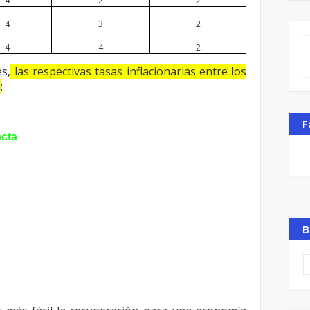
4
2
2
4
3
2
4
4
2
s,
las respectivas tasas inflacionarias
entre los
n
:
F
cta
B