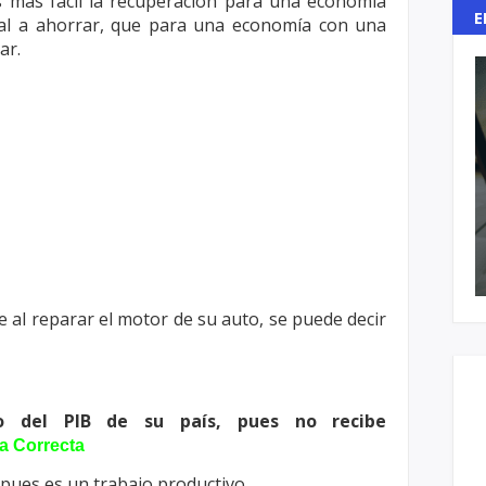
s más fácil la recuperación para una
economía
E
al a ahorrar, que para una
economía con una
ar.
e al reparar el motor de su auto, se
puede decir
ro del PIB de su país, pues no recibe
a Correcta
, pues es un trabajo productivo.