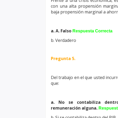
Frente a una crisis económica, e
con una alta propensión margin
baja propensión marginal a ahorr
a. A. Falso
Respuesta Correcta
b. Verdadero
Pregunta 5.
Del trabajo en el que usted incurr
que:
a. No se contabiliza dent
remuneración
alguna.
Respuest
b. Si se contabiliza dentro del PIB