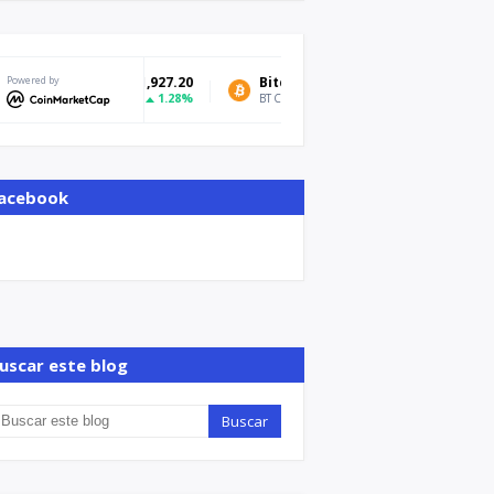
Powered by
Bitcoin
$65,043.41
Tether USDt
0.88%
BTC
USDT
acebook
uscar este blog