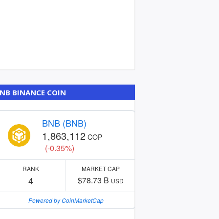
NB BINANCE COIN
BNB (BNB)
1,863,112
COP
(-0.35%)
RANK
MARKET CAP
4
$78.73 B
USD
Powered by CoinMarketCap