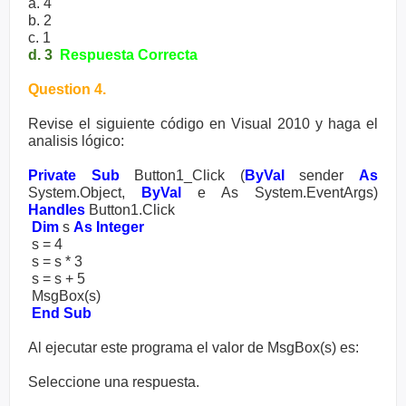
a. 4
b. 2
c. 1
d. 3
Respuesta Correcta
Question 4.
Revise el siguiente código en Visual 2010 y haga el
analisis lógico:
Private Sub
Button1_Click (
ByVal
sender
As
System.Object,
ByVal
e As System.EventArgs)
Handles
Button1.Click
Dim
s
As Integer
s = 4
s = s * 3
s = s + 5
MsgBox(s)
End Sub
Al ejecutar este programa el valor de MsgBox(s) es:
Seleccione una respuesta.