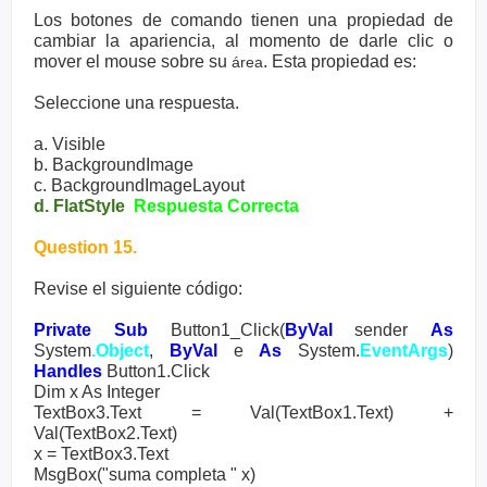
Los botones de comando tienen una propiedad de
cambiar la apariencia, al momento de darle clic o
mover el mouse sobre su
. Esta propiedad es:
área
Seleccione una respuesta.
a. Visible
b. BackgroundImage
c. BackgroundImageLayout
d. FlatStyle
Respuesta Correcta
Question 15.
Revise el siguiente código:
Private Sub
Button1_Click(
ByVal
sender
As
System
.Object
,
ByVal
e
As
System.
EventArgs
)
Handles
Button1.Click
Dim x As Integer
TextBox3.Text = Val(TextBox1.Text) +
Val(TextBox2.Text)
x = TextBox3.Text
MsgBox("suma completa " x)