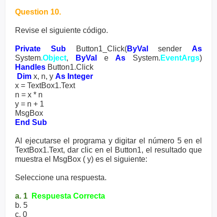
Question 10.
Revise el siguiente código.
Private Sub
Button1_Click(
ByVal
sender
As
System
.Object
,
ByVal
e
As
System.
EventArgs
)
Handles
Button1.Click
Dim
x, n, y
As Integer
x = TextBox1.Text
n = x * n
y = n + 1
MsgBox
End Sub
Al ejecutarse el programa y digitar el número 5 en el
TextBox1.Text, dar clic en el Button1, el resultado que
muestra el MsgBox ( y) es el siguiente:
Seleccione una respuesta.
a. 1
Respuesta Correcta
b. 5
c. 0