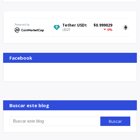
$64,641.43
Powered by
Tether USDt
$0.999029
Ethereum
$
0.19%
0%
USDT
ETH
Facebook
Buscar este blog