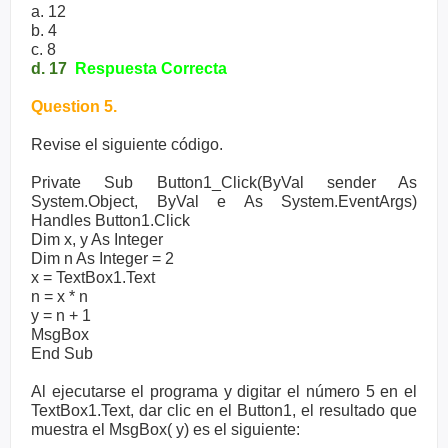
a. 12
b. 4
c. 8
d. 17
Respuesta Correcta
Question 5.
Revise el siguiente código.
Private Sub Button1_Click(ByVal sender As
System.Object, ByVal e As System.EventArgs)
Handles Button1.Click
Dim x, y As Integer
Dim n As Integer = 2
x = TextBox1.Text
n = x * n
y = n + 1
MsgBox
End Sub
Al ejecutarse el programa y digitar el número 5 en el
TextBox1.Text, dar clic en el Button1, el resultado que
muestra el MsgBox( y) es el siguiente: