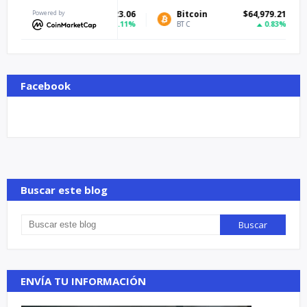
Powered by
Bitcoin
$64,979.21
T
0.83%
BTC
US
Facebook
Buscar este blog
ENVÍA TU INFORMACIÓN