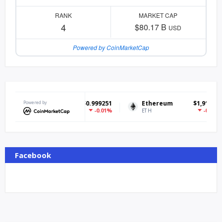
RANK
MARKET CAP
4
$80.17 B
USD
Powered by CoinMarketCap
Tether USDt
Powered by
$0.999251
Ethereum
$1,913.21
-0.01%
-0.17%
USDT
ETH
Facebook