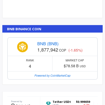
BNB BINANCE COIN
BNB (BNB)
1,877,942
(-1.65%)
COP
RANK
MARKET CAP
4
$78.58 B
USD
Powered by CoinMarketCap
$64,371.84
Powered by
Tether USDt
$0.999059
Ethereum