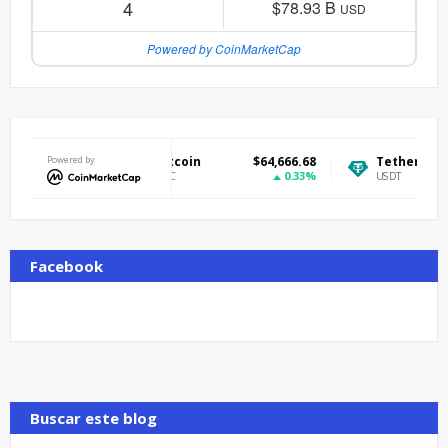
4
$78.93 B
USD
Powered by CoinMarketCap
Powered by
Bitcoin
$64,666.68
Tether USDt
$0.
0.33%
BTC
USDT
Facebook
Buscar este blog