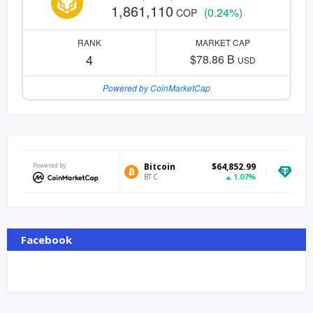
1,861,110
(0.24%)
COP
RANK
MARKET CAP
4
$78.86 B
USD
Powered by CoinMarketCap
Powered by
Bitcoin
$64,852.99
Tether USD
1.07%
BTC
USDT
Facebook