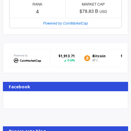
RANK
MARKET CAP
4
$78.83 B
USD
Powered by CoinMarketCap
Ethereum
Powered by
$1,913.71
Bitcoin
$64,858.51
0.6%
0.87%
ETH
BTC
Facebook