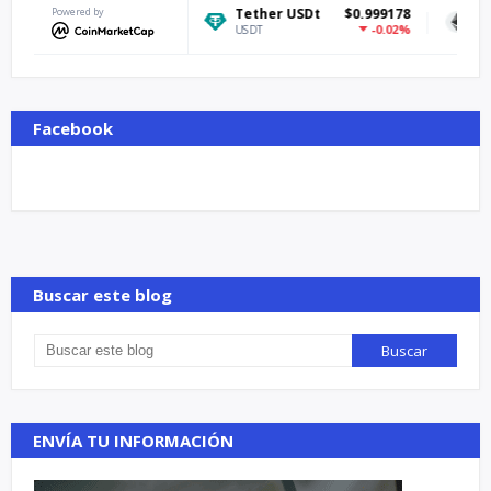
$64,891.61
Powered by
Tether USDt
$0.999178
Ethereum
-0.08%
-0.02%
USDT
ETH
Facebook
Buscar este blog
ENVÍA TU INFORMACIÓN