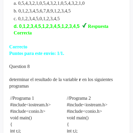
a
.
0,5,4,3,2,1,0,5,4,3,2,1,0,5,4,3,2,1,0
b
.
0,1,2,3,4,5,6,7,8,9,1,2,3,4,5
c
.
0,1,2,3,4,5,0,1,2,3,4,5
d
.
0,1,2,3,4,5,1,2,3,4,5,1,2,3,4,5
Respuesta
Correcta
Correcto
Puntos para este envío: 1/1.
Question
8
determinar el resultado de la variable
r
en los siguientes
programas
//Programa 1
//Programa 2
#include<iostream.h>
#include<iostream.h>
#include<conio.h>
#include<conio.h>
void main()
void main()
{
{
int r,i;
int r,i;