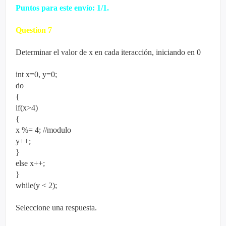
Puntos para este envío: 1/1.
Question
7
Determinar el valor de x en cada iteracción, iniciando en 0
int x=0, y=0;
do
{
if(x>4)
{
x %= 4; //modulo
y++;
}
else x++;
}
while(y < 2);
Seleccione una respuesta.