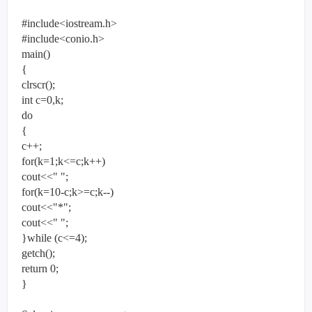
#include<iostream.h>
#include<conio.h>
main()
{
clrscr();
int c=0,k;
do
{
c++;
for(k=1;k<=c;k++)
cout<<" ";
for(k=10-c;k>=c;k--)
cout<<"*";
cout<<" ";
}while (c<=4);
getch();
return 0;
}