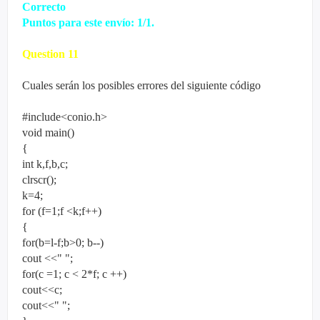
Correcto
Puntos para este envío: 1/1.
Question
11
Cuales serán los posibles
errores
del siguiente código
#include<conio.h>
void main()
{
int k,f,b,c;
clrscr();
k=4;
for (f=1;f <k;f++)
{
for(b=l-f;b>0; b--)
cout <<" ";
for(c =1; c < 2*f; c ++)
cout<<c;
cout<<" ";