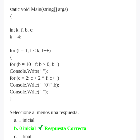
static void Main(string[] args)
{
int k, f, b, c;
k = 4;
for (f = 1; f < k; f++)
{
for (b = 10 - f; b > 0; b--)
Console
.Write(" ");
for (c = 2; c < 2 * f; c++)
Console.Write(" {0}",b);
Console.Write(" ");
}
Seleccione al menos una respuesta.
a
.
1 inicial
b
.
0 inicial
Respuesta Correcta
c
.
1 final