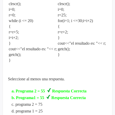
clrscr();
clrscr();
i=0;
i=0;
r=0;
r=25;
while (i <= 20)
for(i=1; i <=30;i=i+2)
{
{
r=r+5;
r=r+2;
i=i+2;
}
}
cout<<"el resultado es: "<< r;
cout<<"el resultado es: "<< r;
getch();
getch();
}
}
Seleccione al menos una respuesta.
a
.
Programa 2 = 55
Respuesta Correcta
b
.
Programa1 = 55
Respuesta Correcta
c
.
programa 2 = 75
d
.
programa 1 = 25