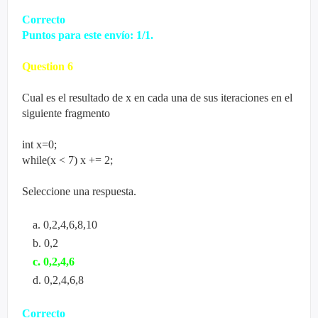
Correcto
Puntos para este envío: 1/1.
Question
6
Cual es el resultado de x en cada una de sus iteraciones en el
siguiente fragmento
int x=0;
while(x < 7) x += 2;
Seleccione una respuesta.
a
.
0,2,4,6,8,10
b
.
0,2
c
.
0,2,4,6
d
.
0,2,4,6,8
Correcto